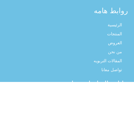
روابط هامه
الرئيسية
المنتجات
العروض
من نحن
المقالات التربويه
تواصل معانا
بيانات التواصل معنا
01016637736
info@squaretoy.com
32 ب شارع احمد لطفى السيد فيصل. هرم الجيزة ، محافظة الجيزة
، مصر