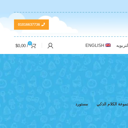
01016637736
0
تربويه
ENGLISH
$
0,00
/
موعة الكلام الذكي
مستورد