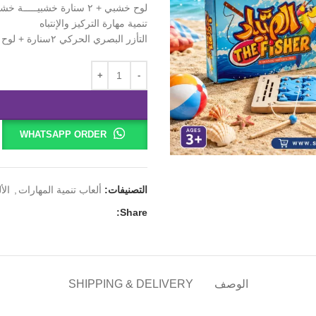
لوح خشبي + ٢ سنارة خشبيـــــة خشب طبيعــي
تنمية مهارة التركيز والإنتباه
التأزر البصري الحركي ٢سنارة + لوح خشبي من ٣٠ شهراً
WHATSAPP ORDER
التصنيفات:
ألعاب تنمية المهارات
,
الأ
Share:
الوصف
SHIPPING & DELIVERY