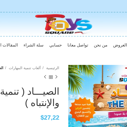
لعروض
من نحن
تواصل معانا
حسابي
سلة الشراء
المقالات ال
الرئيسية
ألعاب تنمية المهارات
الص
الصيـــاد ( تنمي
والإنتباه )
$
27,22