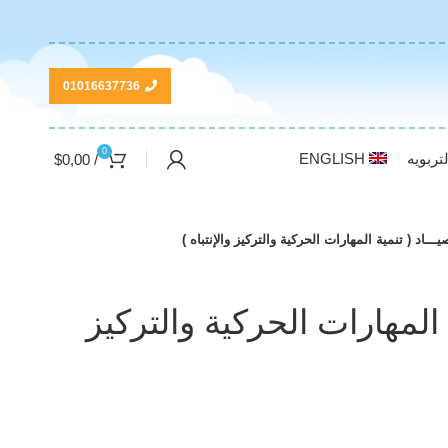
01016637736
0
تربويه
ENGLISH
$
0,00
/
يـــاد ( تنمية المهارات الحركية والتركيز والإنتباه )
ة المهارات الحركية والتركيز