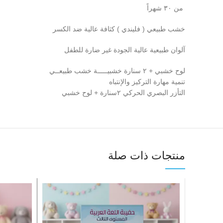
من ٣٠ شهراً
خشب طبيعي ( فليندي ) كثافة عالية ضد الكسر
آلوان طبيعية عالية الجودة غير ضارة للطفل
لوح خشبي + ٢ سنارة خشبيـــــة خشب طبيعــي
تنمية مهارة التركيز والإنتباه
التأزر البصري الحركي ٢سنارة + لوح خشبي
منتجات ذات صلة