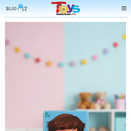
0
$
0,00
/