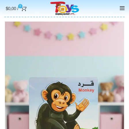
0
$
0,00
/