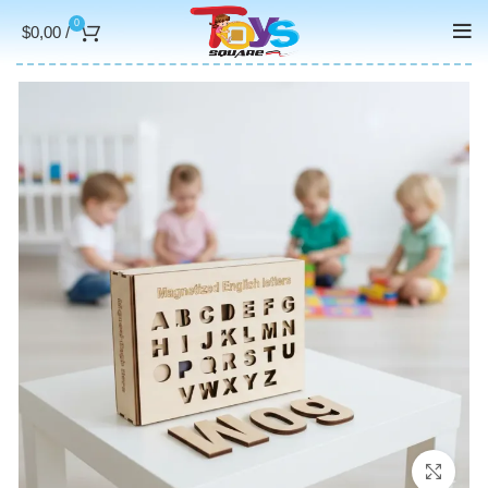
0
$
0,00
/
Click to enlarge