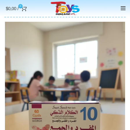
0
$
0,00
/