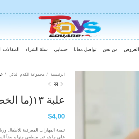
لعروض
من نحن
تواصل معانا
حسابي
سلة الشراء
المقالات ال
الرئيسية
مجموعة الكلام الذكي
علبة ١٣(ما ال
علبة ١٣(ما الخطاء و السبب و النتيجة )
$
4,00
تنمية المهارات المعرفية للأطفال وزيا
على ما هو غير منطقي منها وايضاَ الس