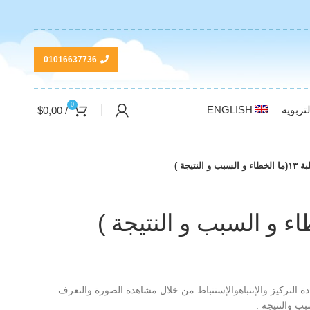
01016637736
0
تربويه
ENGLISH
$
0,00
/
خطاء و السبب و النتيجة )
دة التركيز والإنتباهوالإستنباط من خلال مشاهدة الصورة والتعرف
بب والنتيجه .