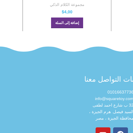
مجموعة الكلام الذكي
$
4,00
إضافة إلى السلة
نات التواصل معنا
0101663773
info@squaretoy.co
32 ب شارع احمد لطفى
لسيد فيصل. هرم الجيزة ،
حافظة الجيزة ، مصر