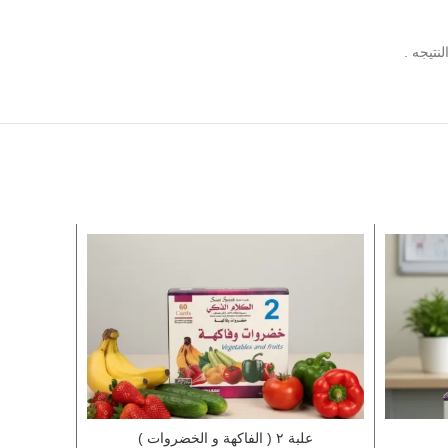
نتيجه .
علبة ٢ ( الفاكهة و الخضروات )