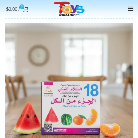
0
$
0,00
/