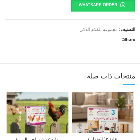
WHATSAPP ORDER
التصنيف:
مجموعة الكلام الذكي
Share:
منتجات ذات صلة
علبة ٣( المنزل )
علبة ١٧ ( مراحل النمو )