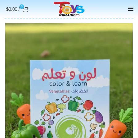
0
$
0,00
/