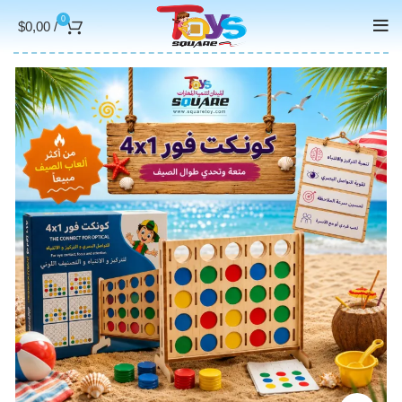
0
$
0,00
/