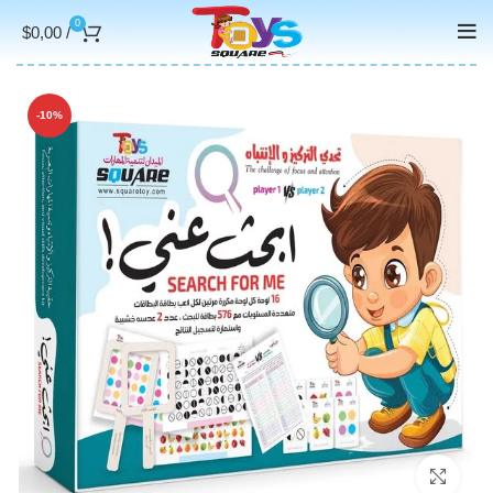
0
$
0,00
/
-10%
Click to enlarge