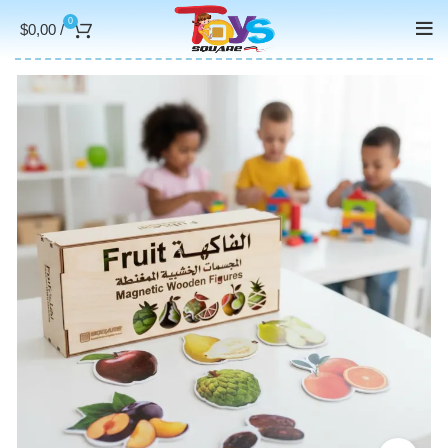
0
$
0,00
/