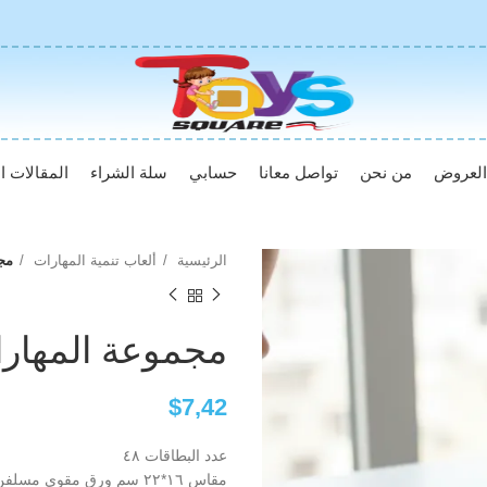
لعروض
من نحن
تواصل معانا
حسابي
سلة الشراء
المقالات ال
الرئيسية
ألعاب تنمية المهارات
مجم
مجموعة المهارات 
$
7,42
عدد البطاقات ٤٨
مقاس ١٦*٢٢ سم ورق مقوي مسل