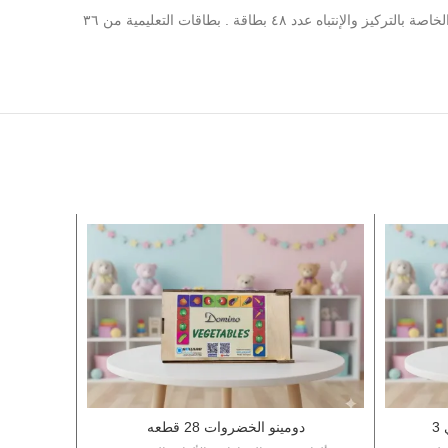
مقاس ١٦*٢٢ سم ورق مقوي مسلفن تنمية المهارات البصرية و التركيز والإنتباه الحقيبة الثانية و يعتمد على تدريب الطفل لمجموعة من الأنشطة الخاصة بالتركيز والإنتباه عدد ٤٨ بطاقة . بطاقات التعليمية من ٣٦
3
دومينو الخضروات 28 قطعه
مجموعة