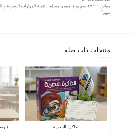
شهراً
منتجات ذات صلة
الذاكرة البصرية
( وص