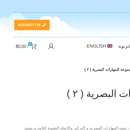
01016637736
0
تربويه
ENGLISH
$
0,00
/
وعة المهارات البصرية ( ٢ )
البصرية ( ٢ )
فن تنمية المهارات البصرية و التركيز والإنتباه الحقيبة الثانية و يعتمد