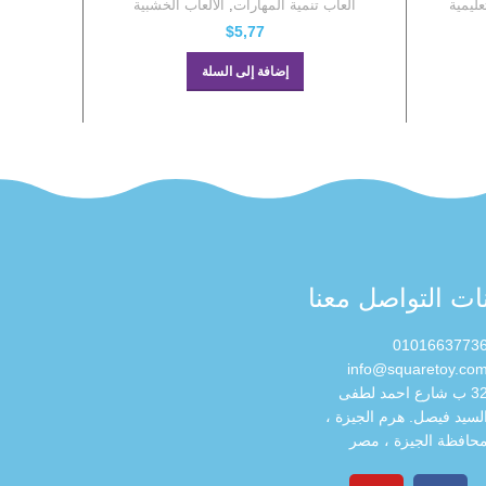
عليمية
ألعاب تنمية المهارات
,
الألعاب الخشبية
$
5,77
إضافة إلى السلة
نات التواصل معنا
0101663773
info@squaretoy.co
32 ب شارع احمد لطفى
لسيد فيصل. هرم الجيزة ،
حافظة الجيزة ، مصر