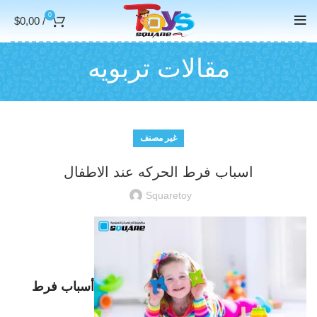
0
$
0,00
/
مقالات تربويه
غير مصنف
اسباب فرط الحركه عند الاطفال
Squaretoy
أسباب فرط