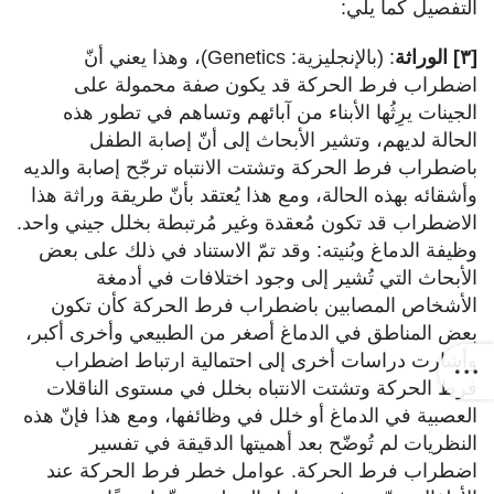
التفصيل كما يلي:
[٣] الوراثة
: (بالإنجليزية: Genetics)، وهذا يعني أنّ
اضطراب فرط الحركة قد يكون صفة محمولة على
الجينات يرِثُها الأبناء من آبائهم وتساهم في تطور هذه
الحالة لديهم، وتشير الأبحاث إلى أنّ إصابة الطفل
باضطراب فرط الحركة وتشتت الانتباه ترجّح إصابة والديه
وأشقائه بهذه الحالة، ومع هذا يُعتقد بأنّ طريقة وراثة هذا
الاضطراب قد تكون مُعقدة وغير مُرتبطة بخلل جيني واحد.
وظيفة الدماغ وبُنيته: وقد تمّ الاستناد في ذلك على بعض
الأبحاث التي تُشير إلى وجود اختلافات في أدمغة
الأشخاص المصابين باضطراب فرط الحركة كأن تكون
بعض المناطق في الدماغ أصغر من الطبيعي وأخرى أكبر،
وأشارت دراسات أخرى إلى احتمالية ارتباط اضطراب
فرط الحركة وتشتت الانتباه بخلل في مستوى الناقلات
العصبية في الدماغ أو خلل في وظائفها، ومع هذا فإنّ هذه
النظريات لم تُوضّح بعد أهميتها الدقيقة في تفسير
اضطراب فرط الحركة. عوامل خطر فرط الحركة عند