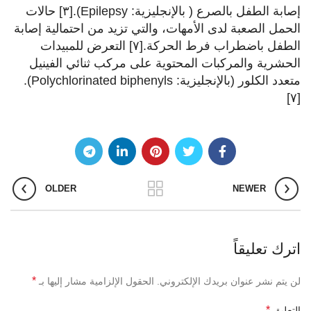
إصابة الطفل بالصرع ( بالإنجليزية: Epilepsy).[٣] حالات
الحمل الصعبة لدى الأمهات، والتي تزيد من احتمالية إصابة
الطفل باضطراب فرط الحركة.[٧] التعرض للمبيدات
الحشرية والمركبات المحتوية على مركب ثنائي الفينيل
متعدد الكلور (بالإنجليزية: Polychlorinated biphenyls).
[٧]
OLDER
NEWER
اترك تعليقاً
*
لن يتم نشر عنوان بريدك الإلكتروني.
الحقول الإلزامية مشار إليها بـ
*
التعليق