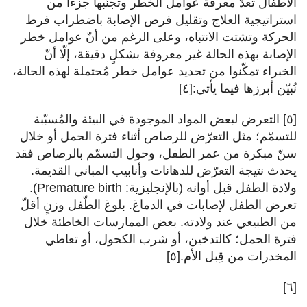
الأطفال تعدّ معرفة عوامل الخطر وتجنّبها جزءًا من
استراتيجية العلاج وتقليل فرص الإصابة باضطراب فرط
الحركة وتشتت الانتباه، وعلى الرغم من أنّ عوامل خطر
الإصابة بهذه الحالة غير معروفة بشكلٍ دقيقة، إلّا أنّ
الخبراء تمكّنوا من تحديد عوامل خطر مُحتملة لهذه الحالة،
نُبيّن أبرزها فيما يأتي:[٤]
[٥] التعرض لبعض المواد الموجودة في البيئة والمُسبّبة
للتسمّم؛ مثل التعرّض للرصاص أثناء فترة الحمل أو خلال
سنّ مبكرة من عمر الطفل، وحول التسمّم بالرصاص فقد
يحدث نتيجة التعرّض للدهانات وأنابيب المباني القديمة.
ولادة الطفل قبل أوانه (بالإنجليزية: Premature birth).
تعرض الطفل لإصابات في الدماغ. بلوغ الطّفل وزنٍ أقلّ
من الطبيعي عند ولادته. بعض الممارسات الخاطئة خلال
فترة الحمل؛ كالتدخين، أو شرب الكحول، أو تعاطي
المخدرات من قِبل الأم.[٥]
[٦]