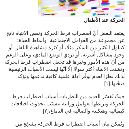
الحركة عند الأطفال
يعتقد البعض أنّ اضطراب فرط الحركة ونقص الانتباه ناتج
عن مجموعة من العوامل الاجتماعية، وأنماط الحياة؛
كتناول الكثير من السكر مثلًا، أو كثرة مشاهدة التلفاز، أو
وجود مشاكل أسرية، أو تردي الوضع المادي، وعلى الرغم
من أنّ هذه الأمور وغيرها قد تجعل اضطراب فرط الحركة
وتشتت الانتباه أكثر سوءًا إلّا أنّها ليست الأسباب الرئيسية
لذلك نظرًا لعدم توفّر أدلة علمية كافية تدعمها وتؤكد
صحّتها،[١]
حيثُ تُفسّر العديد من النظريات أسباب اضطراب فرط
الحركة وتربطها بعواملٍ وراثية تتسبّب بحدوث اختلافات
كيميائية وهيكلية واتّصالية في الدماغ،[٢]
ويُمكن بيان أسباب اضطراب فرط الحركة بشيْءٍ من