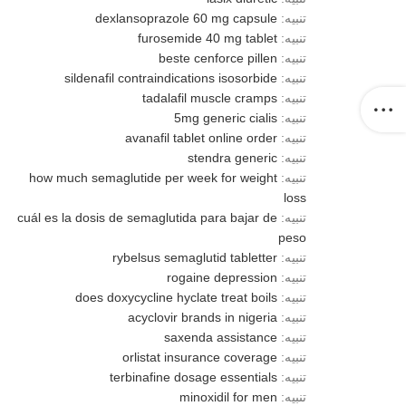
تنبيه:
dexlansoprazole 60 mg capsule
تنبيه:
furosemide 40 mg tablet
تنبيه:
beste cenforce pillen
تنبيه:
sildenafil contraindications isosorbide
تنبيه:
tadalafil muscle cramps
تنبيه:
5mg generic cialis
تنبيه:
avanafil tablet online order
تنبيه:
stendra generic
تنبيه:
how much semaglutide per week for weight
loss
تنبيه:
cuál es la dosis de semaglutida para bajar de
peso
تنبيه:
rybelsus semaglutid tabletter
تنبيه:
rogaine depression
تنبيه:
does doxycycline hyclate treat boils
تنبيه:
acyclovir brands in nigeria
تنبيه:
saxenda assistance
تنبيه:
orlistat insurance coverage
تنبيه:
terbinafine dosage essentials
تنبيه:
minoxidil for men